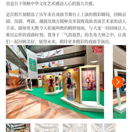
也是台下领略中华文化艺术感动人心的强大共感。
是次相片展精选了历年来在戏曲节舞台上上演的精彩瞬间，回顾京
剧、昆剧、粤剧、越剧及地方剧种众多顶级戏曲表演艺术家的动人
丰采、剧场里无数令人拍案叫绝的精妙场面，与大家一同回味让人
难以忘怀的戏曲时刻。置身于「气韵盈然」的名角大师之中，让我
们一起回顾美好、展望未来，期待更多精彩的戏曲节演出。