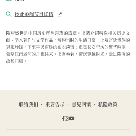
按此参阅节目详情
隋唐盛世是中国历史辉煌璀璨的篇章。书籍介绍精选相关历史文
献、学术著作与文学作品，解构当时的生活日常：上及宫廷贵族的
冠服珍馐，下至平民百姓的布衣淡饭；重觅长安里坊的繁华喧闹、
领略江南运河的舟楫往来。书香卷卷，带您穿越时光，走进隋唐的
故苑门廊。
联络我们
重要告示
意见回馈
私隐政策