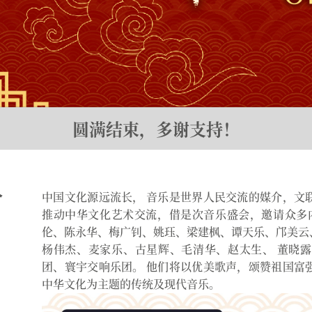
圆满结束，多谢支持！
分
中国文化源远流长， 音乐是世界人民交流的媒介，文
推动中华文化艺术交流，借是次音乐盛会，邀请众多内
伦、陈永华、梅广钊、姚珏、梁建枫、谭天乐、邝美云
杨伟杰、麦家乐、古星辉、毛清华、赵太生、 董晓
团、寰宇交响乐团。 他们将以优美歌声，颂赞祖国富
中华文化为主题的传统及现代音乐。