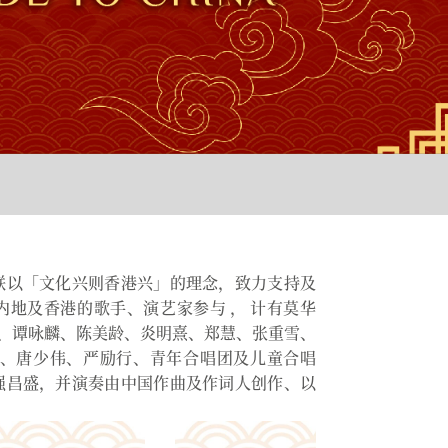
联以「文化兴则香港兴」的理念，致力支持及
地及香港的歌手、演艺家参与 ， 计有莫华
、谭咏麟、陈美龄、炎明熹、郑慧、张重雪、
露、唐少伟、严励行、青年合唱团及儿童合唱
强昌盛，并演奏由中国作曲及作词人创作、以