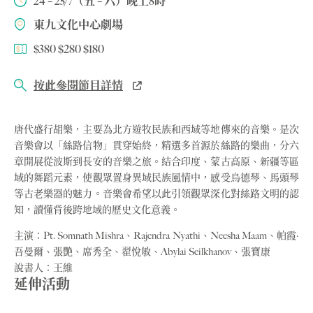
24 – 25/7（五 – 六）晚上8時
東九文化中心劇場
$380 $280 $180
按此參閱節目詳情
唐代盛行胡樂，主要為北方遊牧民族和西域等地傳來的音樂。是次
音樂會以「絲路信物」貫穿始終，精選多首源於絲路的樂曲，分六
章開展從波斯到長安的音樂之旅。結合印度、蒙古高原、新疆等區
域的舞蹈元素，使觀眾置身異域民族風情中，感受烏德琴、馬頭琴
等古老樂器的魅力。音樂會希望以此引領觀眾深化對絲路文明的認
知，讀懂背後跨地域的歷史文化意義。
主演：Pt. Somnath Mishra、Rajendra Nyathi、Neesha Maam、帕霞·
吾曼爾、張艷、席秀全、翟悅敏、Abylai Seilkhanov、張寶康
說書人：王維
延伸活動