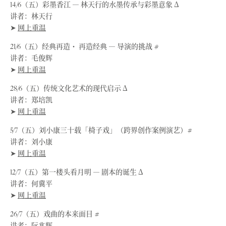
14/6（五）彩墨香江 ― 林天行的水墨传承与彩墨意象 Δ
讲者：林天行
➤
网上重温
21/6（五）经典再造・ 再造经典 ― 导演的挑战 #
讲者：毛俊辉
➤
网上重温
28/6（五）传统文化艺术的现代启示 Δ
讲者：郑培凯
➤
网上重温
5/7（五）刘小康三十载「椅子戏」（跨界创作案例演艺）#
讲者：刘小康
➤
网上重温
12/7（五）第一楼头看月明 ― 剧本的诞生 Δ
讲者：何冀平
➤
网上重温
26/7（五）戏曲的本来面目 #
讲者：阮兆辉