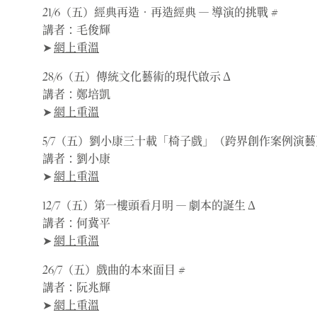
21/6（五）經典再造．再造經典 ― 導演的挑戰 #
講者：毛俊輝
➤
網上重溫
28/6（五）傳統文化藝術的現代啟示 Δ
講者：鄭培凱
➤
網上重溫
5/7（五）劉小康三十載「椅子戲」（跨界創作案例演藝
講者：劉小康
➤
網上重溫
12/7（五）第一樓頭看月明 ― 劇本的誕生 Δ
講者：何冀平
➤
網上重溫
26/7（五）戲曲的本來面目 #
講者：阮兆輝
➤
網上重溫