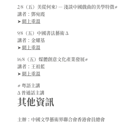
2/8（五）美從何來? ― 淺談中國戲曲的美學特徵#
講者：鄧宛霞
➤
網上重溫
9/8（五）中國書法藝術 Δ
講者：金耀基
➤
網上重溫
16/8（五）媒體創意文化產業發展#
講者：王祖藍
➤
網上重溫
# 粤語主講
Δ 普通話主講
其他資訊
主辦：中國文學藝術界聯合會香港會員總會