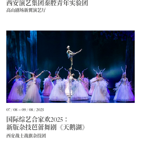
西安演艺集团秦腔青年实验团
高山剧场新翼演艺厅
07 / 08
09 / 08 / 2025
国际综艺合家欢2025：
新版杂技芭蕾舞剧《天鹅湖》
西安战士战旗杂技团