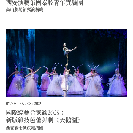
西安演藝集團秦腔青年實驗團
高山劇場新翼演藝廳
07 / 08
09 / 08 / 2025
國際綜藝合家歡2025：
新版雜技芭蕾舞劇《天鵝湖》
西安戰士戰旗雜技團