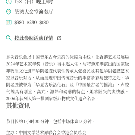
17/8（日）晚上8时
荃湾大会堂演奏厅
$380 $280 $180
按此参阅活动详情
是次音乐会以中国音乐古今乐韵的碰撞为主线，让香港艺术发展局
2024年艺术家年奖（音乐）得主赵太生，与特邀来港演出的国家级
非物质文化遗产华阴老腔代表性传承人张喜民及其他华阴老腔艺术
家以音乐对话，从而展现中国传统音乐的丰富多彩与独特之处。华
阴老腔被誉为「华夏古乐活化石」及「中国最古老的摇滚」，声腔
气魄具有刚直、高亢、激昂和磅礴的特点，追求随兴的爽快感。
2006年获列入第一批国家级非物质文化遗产名录。
其他资讯
节目长约 1 小时 30 分钟，包括中场休息 15 分钟。
主办：中国文学艺术界联合会香港会员总会