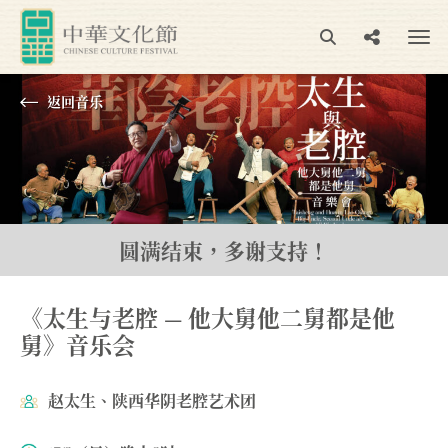
返回⾳乐
圆满结束，多谢支持！
《太生与老腔 — 他大舅他二舅都是他
舅》音乐会
赵太生、陕西华阴老腔艺术团