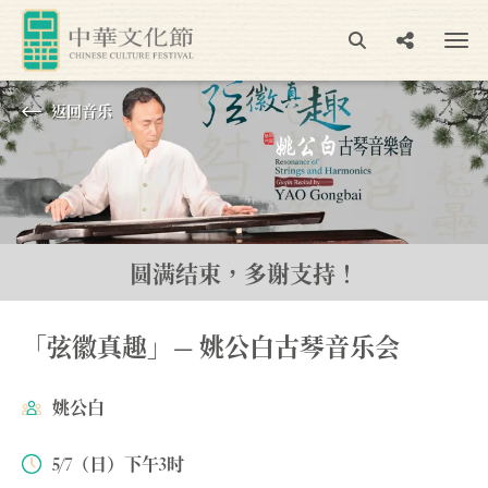
返回⾳乐
圆满结束，多谢支持！
「弦徽真趣」— 姚公白古琴音乐会
姚公白
5/7（日）下午3时