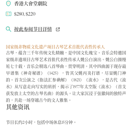
香港大會堂劇院
$280, $220
按此参阅节目详情
国家级非物质文化遗产项目古琴艺术首批代表性传承人
古琴，蕴含三千年传统文化精髓，是中国文化瑰宝。音乐会特邀国
家级非遗项目古琴艺术首批代表性传承人姚公白演出。姚公白操缦
近七十载，音乐会精选八首琴曲，贯穿明清。其中四曲源于现存最
早谱集《神奇秘谱》（1425），皆其父姚丙炎打谱，尽显姚门神
韵。首次公演之《指法汇参确解》（1821）《流水》，是古代《流
水》从写意走向写实的转折，揭示了1977年太空版《流水》（首支
获发放上太空的古琴名曲）的源头。让大家沉浸于弦徽间的独特声
韵，共赴一场穿越古今的文人雅集。
其他资讯
节目长约2小时，包括中场休息15分钟。