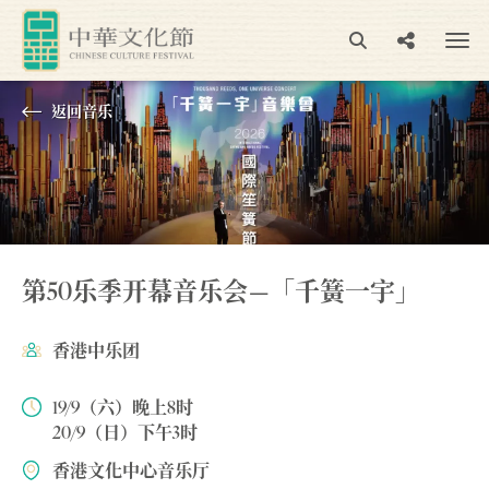
返回⾳乐
第50乐季开幕音乐会—「千簧一宇」
香港中乐团
19/9（六）晚上8时
20/9（日）下午3时
香港文化中心音乐厅