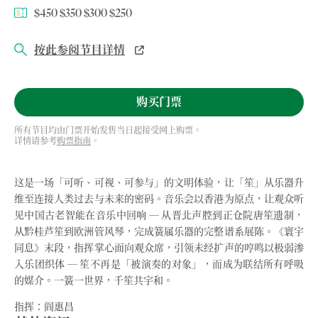
$450 $350 $300 $250
按此参阅节目详情
购买门票
所有节目均由门票开始发售当日起接受网上购票。
详情请参考
购票指南
。
这是一场「可听、可视、可参与」的文明体验，让「笙」从乐器升
维至连接人类过去与未来的密码。音乐会以香港为原点，让观众听
见中国古老智能在音乐中回响 ─ 从晋北声腔到正仓院唐笙遗制，
从黔桂芦笙到欧洲管风琴，完成簧属乐器的完整谱系展陈。《寰宇
同息》末段，指挥掌心面向观众席，引领未经扩声的哼鸣以极弱渗
入乐团织体 ─ 笙不再是「被演奏的对象」，而成为联结所有呼吸
的媒介。一簧一世界，千笙共宇和。
指挥：阎惠昌