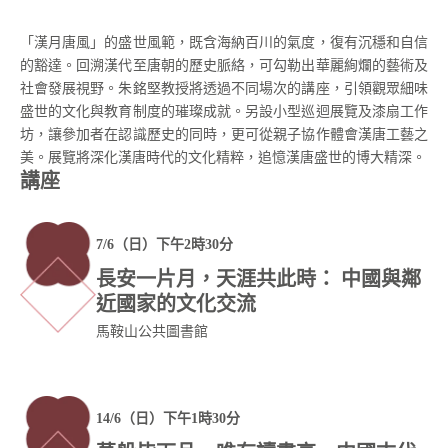
「漢月唐風」的盛世風範，既含海納百川的氣度，復有沉穩和自信
的豁達。回溯漢代至唐朝的歷史脈絡，可勾勒出華麗絢爛的藝術及
社會發展視野。朱銘堅教授將透過不同場次的講座，引領觀眾細味
盛世的文化與教育制度的璀璨成就。另設小型巡迴展覽及漆扇工作
坊，讓參加者在認識歷史的同時，更可從親子協作體會漢唐工藝之
美。展覽將深化漢唐時代的文化精粹，追憶漢唐盛世的博大精深。
講座
7/6（日）下午2時30分
長安一片月，天涯共此時： 中國與鄰
近國家的文化交流
馬鞍山公共圖書館
14/6（日）下午1時30分