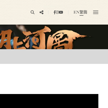
EN
繁
簡
》