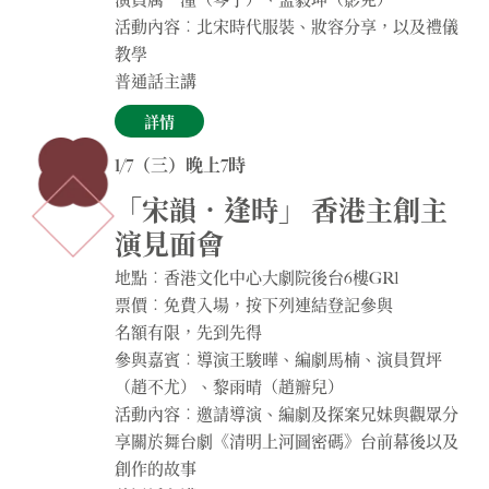
活動內容︰北宋時代服裝、妝容分享，以及禮儀
教學
普通話主講
詳情
1/7（三）晚上7時
「宋韻．逢時」 香港主創主
演見面會
地點︰香港文化中心大劇院後台6樓GR1
票價︰免費入場，按下列連結登記參與
名額有限，先到先得
參與嘉賓︰導演王駿曄、編劇馬楠、演員賀坪
（趙不尤）、黎雨晴（趙瓣兒）
活動內容︰邀請導演、編劇及探案兄妹與觀眾分
享關於舞台劇《清明上河圖密碼》台前幕後以及
創作的故事