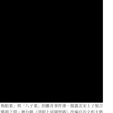
「梅船案」與「八子案」的離奇事件簿，揭露北宋士子貌合
代雅韻之間。舞台劇《清明上河圖密碼》改編自冶文彪大熱