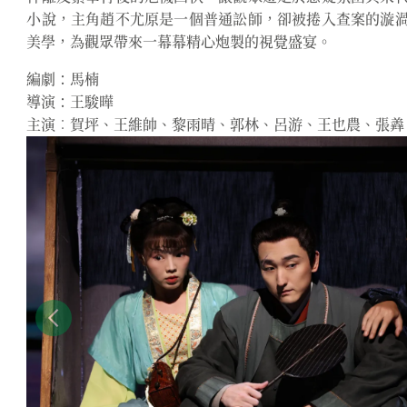
小說，主角趙不尤原是一個普通訟師，卻被捲入查案的漩
美學，為觀眾帶來一幕幕精心炮製的視覺盛宴。
編劇：馬楠
導演：王駿曄
主演︰賀坪、王維帥、黎雨晴、郭林、呂游、王也農、張羴