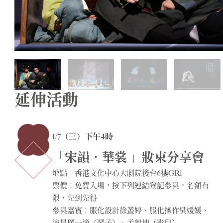
延伸活動
1/7（三）下午4時
「宋韻．華裳 」妝束分享會
地點︰香港文化中心大劇院後台6樓GR1
票價︰免費入場，按下列連結登記參與，名額有
限，先到先得
參與嘉賓︰服化設計徐叢婷、服化操作吳媛媛、
演員厲一潼（琴子）、孟毅坤（影兒）