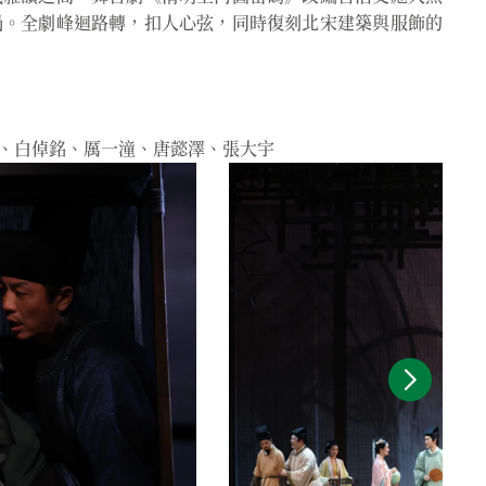
渦。全劇峰迴路轉，扣人心弦，同時復刻北宋建築與服飾的
、白倬銘、厲一潼、唐懿澤、張大宇