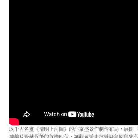
以千古名畫《清明上河圖》的汴京盛景作劇情布局，展開
神離及繁華背後的危機四伏，讓觀眾遊走於懸疑氛圍與宋