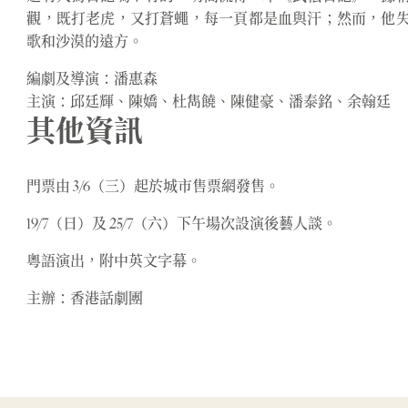
觀，既打老虎，又打蒼蠅，每一頁都是血與汗；然而，他
歌和沙漠的遠方。
編劇及導演：潘惠森
主演：邱廷輝、陳嬌、杜雋饒、陳健豪、潘泰銘、余翰廷
其他資訊
門票由 3/6（三）起於城市售票網發售。
19/7（日）及 25/7（六）下午場次設演後藝人談。
粵語演出，附中英文字幕。
主辦：香港話劇團