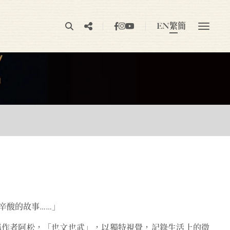
EN
繁
簡
辛酸的故事……」
稱作者阿松，「也文也武」，以獨特視覺，記錄生活上的微