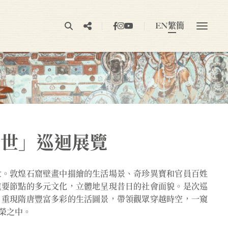
EN
繁
簡
盛世」巡迴展覽
世。敦煌石窟壁畫中描繪的生活場景、奇珍異寶和官員百姓
重要節點的多元文化，立體地呈現昔日的社會面貌。是次巡
，重現隋唐豐富多彩的生活圖景，帶領觀眾穿越時空，一窺
榮之中。