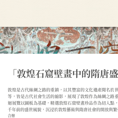
「敦煌石窟壁畫中的隋唐
敦煌是古代絲綢之路的重鎮，以其豐富的文化遺產聞名於
等，皆是古代社會生活的縮影，展現了敦煌作為絲綢之路
迴展覽以圖板為基礎，精選敦煌石窟壁畫珍品作為切入點
千年前的盛世風貌，沉浸於敦煌藝術與隋唐社會的開放與繁
合辦