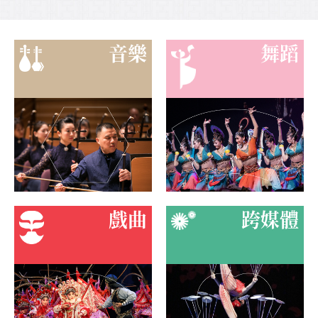
⾳樂
舞蹈
戲曲
跨媒體