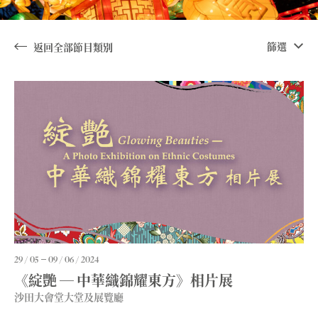
篩選
返回全部節目類別
29 / 05
09 / 06 / 2024
《綻艷 ─ 中華織錦耀東方》相片展
沙田大會堂大堂及展覽廳