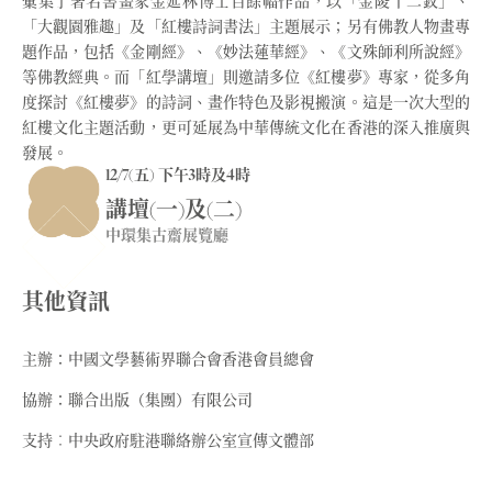
彙集了著名書畫家金延林博士百餘幅作品，以「金陵十二釵」、
「大觀園雅趣」及「紅樓詩詞書法」主題展示；另有佛教人物畫專
題作品，包括《金剛經》、《妙法蓮華經》、《文殊師利所說經》
等佛教經典。而「紅學講壇」則邀請多位《紅樓夢》專家，從多角
度探討《紅樓夢》的詩詞、畫作特色及影視搬演。這是一次大型的
紅樓文化主題活動，更可延展為中華傳統文化在香港的深入推廣與
發展。
12/7(五) 下午3時及4時
講壇(一)及(二)
中環集古齋展覽廳
其他資訊
主辦：中國文學藝術界聯合會香港會員總會
協辦：聯合出版（集團）有限公司
支持︰中央政府駐港聯絡辦公室宣傳文體部