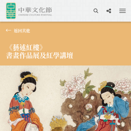
返回其他
《藝述紅樓》
書畫作品展及紅學講壇