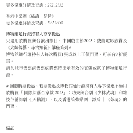
更多優惠詳情及查詢：2721 2332
香港中樂團《絲語‧琵琶》
更多優惠詳情及查詢：3185 1600
博物館通行證持有人尊享優惠
只適用於購買
舞台演出節目
、
中國戲曲節2025：戲曲電影欣賞
及
《大師傳藝‧尋古知新》講座系列
#
博物館通行證持有人每次購買1 張或以上正價門票，可享有9 折優
惠。
請於城市售票網售票處購票時出示有效的實體或電子博物館通行
證。
# 團體購票優惠、套票優惠及博物館通行證持有人專享優惠不適用
於購買「 國際綜藝合家歡 2025」：功夫舞台劇《少林武魂》和雜
技芭蕾舞劇《 天鵝湖》，以及香港管弦樂團：譚盾 │《茶魂》的
門票。
備註