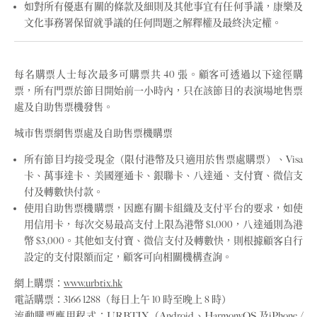
如對所有優惠有關的條款及細則及其他事宜有任何爭議，康樂及
文化事務署保留就爭議的任何問題之解釋權及最終決定權。
每名購票人士每次最多可購票共 40 張。顧客可透過以下途徑購
票，所有門票於節目開始前一小時內，只在該節目的表演場地售票
處及自助售票機發售。
城市售票網售票處及自助售票機購票
所有節目均接受現金（限付港幣及只適用於售票處購票）、Visa
卡、萬事達卡、美國運通卡、銀聯卡、八達通、支付寶、微信支
付及轉數快付款。
使用自助售票機購票，因應有關卡組織及支付平台的要求，如使
用信用卡，每次交易最高支付上限為港幣 $1,000，八達通則為港
幣 $3,000。其他如支付寶、微信支付及轉數快，則根據顧客自行
設定的支付限額而定，顧客可向相關機構查詢。
網上購票：
www.urbtix.hk
電話購票：3166 1288（每日上午 10 時至晚上 8 時）
流動購票應用程式：URBTIX（Android、HarmonyOS 及iPhone /