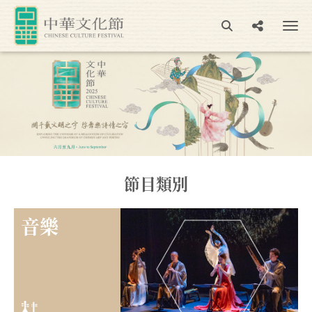
節目類別
⾳樂