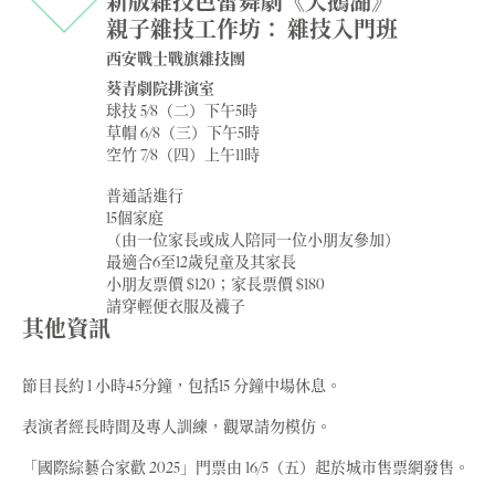
新版雜技芭蕾舞劇《天鵝湖》
親子雜技工作坊： 雜技入門班
西安戰士戰旗雜技團
葵青劇院排演室
球技 5/8（二）下午5時
草帽 6/8（三）下午5時
空竹 7/8（四）上午11時
普通話進行
15個家庭
（由一位家長或成人陪同一位小朋友參加）
最適合6至12歲兒童及其家長
小朋友票價 $120；家長票價 $180
請穿輕便衣服及襪子
其他資訊
節目長約 1 小時45分鐘，包括15 分鐘中場休息。
表演者經長時間及專人訓練，觀眾請勿模仿。
「國際綜藝合家歡 2025」門票由 16/5（五）起於城市售票網發售。