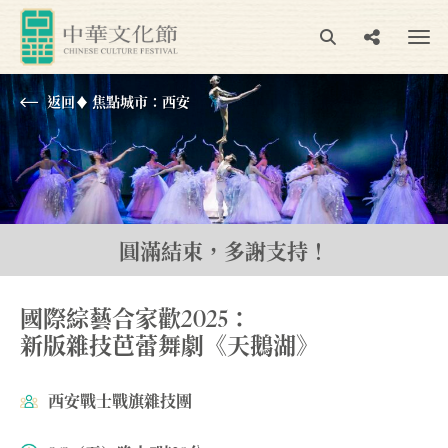
返回♦︎ 焦點城市：西安
圓滿結束，多謝支持！
國際綜藝合家歡2025：
新版雜技芭蕾舞劇《天鵝湖》
西安戰士戰旗雜技團