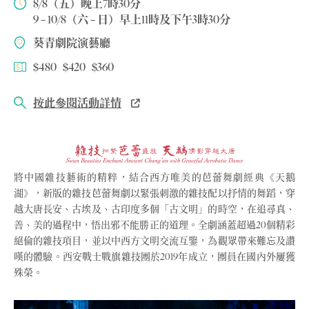
8/8（五）晚上7時30分
9 – 10/8（六 – 日）早上11時及下午3時30分
葵青劇院演藝廳
$480 $420 $360
按此參閱活動詳情
將中國雜技藝術的精粹，結合西方唯美的芭蕾舞劇經典《天鵝
湖》，新版的雜技芭蕾舞劇以緊張刺激的雜技配以抒情的舞蹈，穿
越大唐長安、古埃及、古印度多個「古文明」的時空，在追尋真、
善、美的過程中，悟出邪不能勝正的道理。全劇涵蓋超過20個精彩
絕倫的雜技項目，並以中西方文明交流互鑒，為觀眾帶來難忘及讚
嘆的體驗。西安戰士戰旗雜技團於2019年成立，團員在國內外屢獲
殊榮。